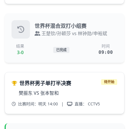
世界杯混合双打小组赛
王楚钦/孙颖莎 vs 林钟勋/申裕斌
结果
时间
已完成
3-0
09:00
待开始
世界杯男子单打半决赛
樊振东 VS 张本智和
比赛时间：明天 14:00
|
直播： CCTV5