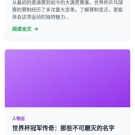
从最初的邀请赛到如今的大满贯赛事，世界杯乒乓球
赛的赛制经历了多次重大变革。了解赛制变迁，更能
体会这项运动的独特魅力...
阅读全文
人物志
世界杯冠军传奇：那些不可磨灭的名字