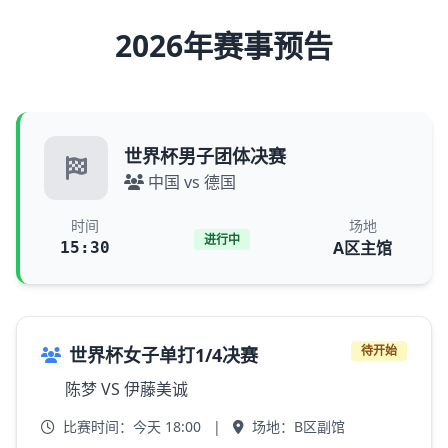
2026年赛事预告
世界杯男子团体决赛
中国 vs 德国
时间
场地
进行中
A区主馆
15:30
待开始
世界杯女子单打1/4决赛
陈梦 VS 伊藤美诚
比赛时间：今天 18:00
|
场地：B区副馆