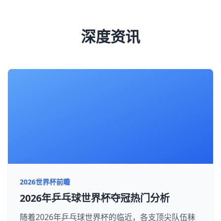
深度资讯
2026世界杯前瞻
2026年乒乓球世界杯夺冠热门分析
随着2026年乒乓球世界杯的临近，各支顶尖队伍秣