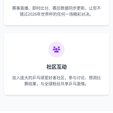
赛事直播、即时比分、赛后数据同步更新，让您不
错过2026年世界杯的任何一场精彩对决。
社区互动
加入庞大的乒乓球爱好者社区，参与讨论、预测比
赛结果，与全球粉丝共享乒乓激情。