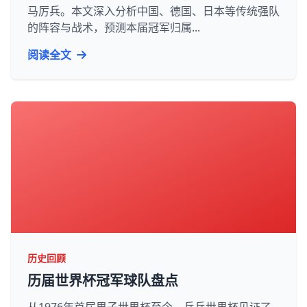
马厉兵。本文深入分析中国、德国、日本等传统强队
的阵容与战术，预测本届冠军归属...
阅读全文
历史回顾
历届世界杯冠军球队盘点