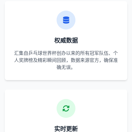
权威数据
汇集自乒乓球世界杯创办以来的所有冠军队伍、个
人奖牌榜及精彩瞬间回顾，数据来源官方，确保准
确无误。
实时更新