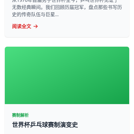
从1976年首届男子世界杯至今，乒乓世界杯见证了
无数经典瞬间。我们回顾历届冠军，盘点那些书写历
史的传奇队伍与巨星...
阅读全文
赛制解析
世界杯乒乓球赛制演变史