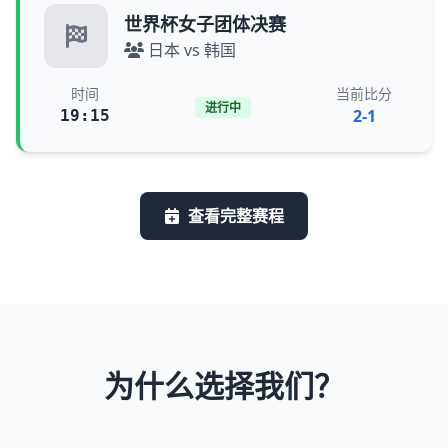
世界杯女子团体决赛
日本 vs 韩国
时间
当前比分
进行中
2-1
19:15
查看完整赛程
为什么选择我们？