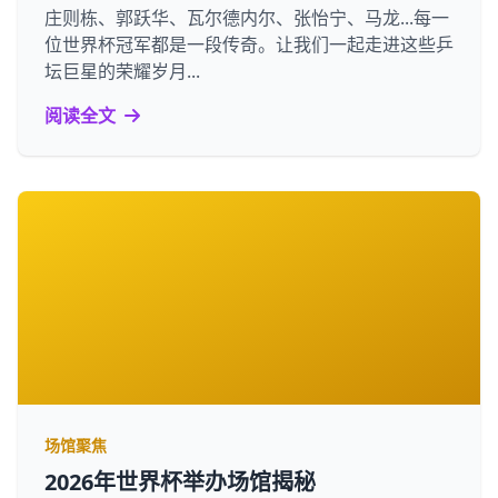
庄则栋、郭跃华、瓦尔德内尔、张怡宁、马龙...每一
位世界杯冠军都是一段传奇。让我们一起走进这些乒
坛巨星的荣耀岁月...
阅读全文
场馆聚焦
2026年世界杯举办场馆揭秘